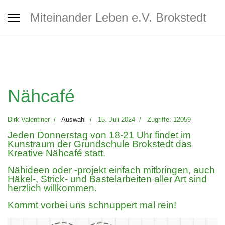
Interkultureller Treff Brokstedt
Miteinander Leben e.V. Brokstedt
Jugendtreff
Café MiLe
Nähcafé
Café MiLe Veranstaltungskalender
Dirk Valentiner
Auswahl
15. Juli 2024
Zugriffe: 12059
Jeden Donnerstag von 18-21 Uhr findet im
Kunstraum der Grundschule Brokstedt das
Mitgliedschaft - Spenden -
Kreative Nähcafé statt.
Unterstützung
Nähideen oder -projekt einfach mitbringen, auch
Häkel-, Strick- und Bastelarbeiten aller Art sind
herzlich willkommen.
Kontakt
Kommt vorbei uns schnuppert mal rein!