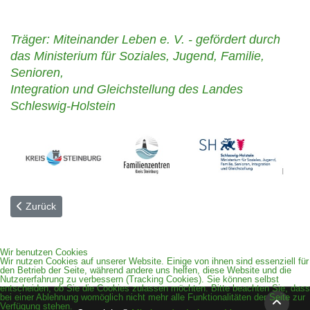
Träger: Miteinander Leben e. V. - gefördert durch
das Ministerium für Soziales, Jugend, Familie,
Senioren,
Integration und Gleichstellung des Landes
Schleswig-Holstein
Vorheriger Beitrag: KulturTraum
Zurück
Wir benutzen Cookies
Wir nutzen Cookies auf unserer Website. Einige von ihnen sind essenziell für
den Betrieb der Seite, während andere uns helfen, diese Website und die
Nutzererfahrung zu verbessern (Tracking Cookies). Sie können selbst
entscheiden, ob Sie die Cookies zulassen möchten. Bitte beachten Sie, dass
bei einer Ablehnung womöglich nicht mehr alle Funktionalitäten der Seite zur
Verfügung stehen.