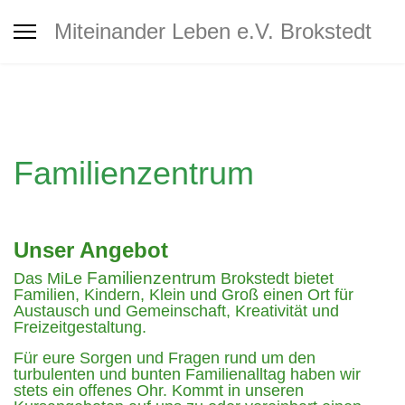
Interkultureller Treff Brokstedt
Miteinander Leben e.V. Brokstedt
Jugendtreff
Café MiLe
Familienzentrum
Café MiLe Veranstaltungskalender
Unser Angebot
Mitgliedschaft - Spenden -
Familienzentrum
Das MiLe
Brokstedt bietet
Unterstützung
Familien, Kindern, Klein und Groß einen Ort für
Austausch und Gemeinschaft, Kreativität und
Freizeitgestaltung.
Für eure Sorgen und Fragen rund um den
Kontakt
turbulenten und bunten Familienalltag haben wir
stets ein offenes Ohr. Kommt in unseren