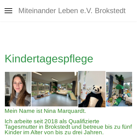
Interkultureller Treff Brokstedt
Miteinander Leben e.V. Brokstedt
Jugendtreff
Café MiLe
Kindertagespflege
Café MiLe Veranstaltungskalender
Mitgliedschaft - Spenden -
Unterstützung
Mein Name ist Nina Marquardt.
Ich arbeite seit 2018 als Qualifizierte
Kontakt
Tagesmutter in Brokstedt und betreue bis zu fünf
Kinder im Alter von bis zu drei Jahren.