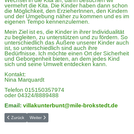
Wechsel in die Kita an, dann besuchen wir
vermehrt die Kita. Die Kinder haben dann schon
die Möglichkeit, den ErzieherInnen, den Kindern
und der Umgebung näher zu kommen und es im
eigenen Tempo kennenzulernen.
Mein Ziel ist es, die Kinder in ihrer Individualität
zu begleiten, zu unterstützen und zu fördern. So
unterschiedlich das Äußere unserer Kinder auch
ist, so unterschiedlich sind auch ihre
Bedürfnisse. Ich möchte einen Ort der Sicherheit
und Geborgenheit bieten, an dem jedes Kind
sich und seine Umwelt entdecken kann.
Kontakt:
Nina Marquardt
Telefon 015150357974
oder 04324/8889488
Email:
villakunterbunt@mile-brokstedt.de
Vorheriger Beitrag: Ferienprogramm
Nächster Beitrag: Jugendtreff
Zurück
Weiter